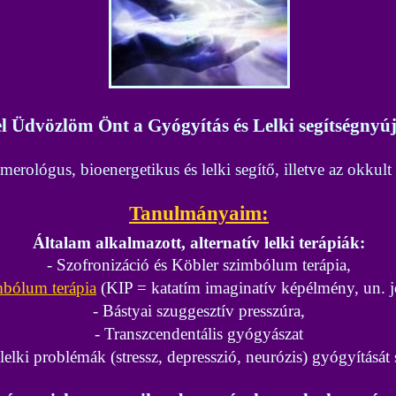
el Üdvözlöm Önt a Gyógyítás és Lelki segítségnyúj
merológus, bioenergetikus és lelki segítő, illetve az okk
Tanulmányaim
:
Általam alkalmazott, alternatív lelki terápiák:
- Szofronizáció és
Köbler szimbólum terápia,
mbólum terápia
(KIP =
katatím imaginatív képélmény
, un. 
- Bástyai szuggesztív presszúra,
- Transzcendentális gyógyászat
lelki problémák (stressz, depresszió, neurózis) gyógyítását