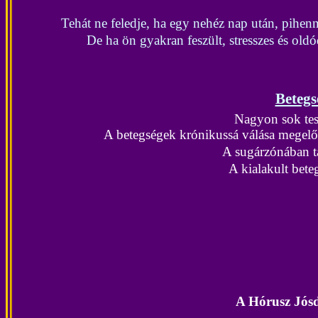
Tehát ne feledje, ha egy nehéz nap után, pihenn
De ha ön gyakran feszült, stresszes és o
Betegs
Nagyon sok test
A betegségek krónikussá válása megelőzh
A sugárzónában t
A kialakult bet
A Hórusz Jós