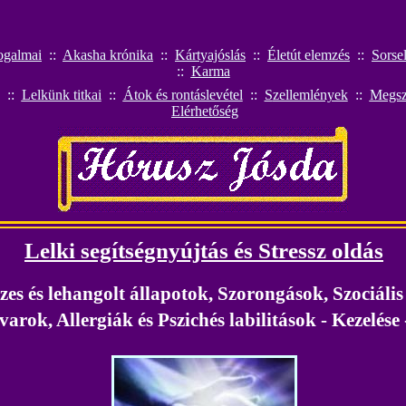
ogalmai
::
Akasha krónika
::
Kártyajóslás
::
Életút elemzés
::
Sorse
::
Karma
::
Lelkünk titkai
::
Átok és rontáslevétel
::
S
zellemlények
::
Megsz
Elérhetőség
Lelki segítségnyújtás és Stressz oldás
es és lehangolt állapotok, Szorongások, Szociális
arok, Allergiák és Pszichés labilitások - Kezelése