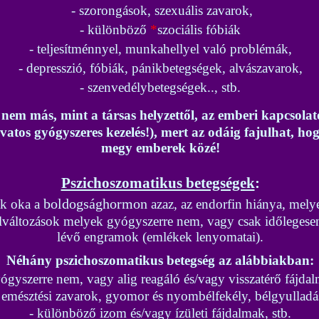
- szorongások, szexuális zavarok,
- különböző
*
szociális fóbiák
- teljesítménnyel, munkahellyel való problémák,
- depresszió, fóbiák, pánikbetegségek, alvászavarok,
- szenvedélybetegségek.., stb.
a nem más, mint a társas helyzettől, az emberi kapcsolat
 divatos gyógyszeres kezelés!), mert az odáig fajulhat,
megy emberek közé!
Pszichoszomatikus betegségek
:
boldogsághormon
ak oka a
azaz, az endorfin hiánya, melye
változások melyek gyógyszerre nem, vagy csak időlegesen 
lévő engramok (emlékek lenyomatai).
Néhány pszichoszomatikus betegség az alábbiakban:
yógyszerre nem, vagy alig reagáló és/vagy visszatérő fájda
 emésztési zavarok, gyomor és nyombélfekély, bélgyulladá
- különböző izom és/vagy ízületi fájdalmak, stb.