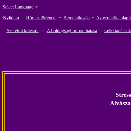
Select Language
▼
Nyitólap
::
Hórusz története
::
Bemutatkozás
::
Az ezoterika alapf
Szerelmi kötésről
::
A boldogsághormon hatása
::
Lelki tanácsok
Stressz
Alvászav