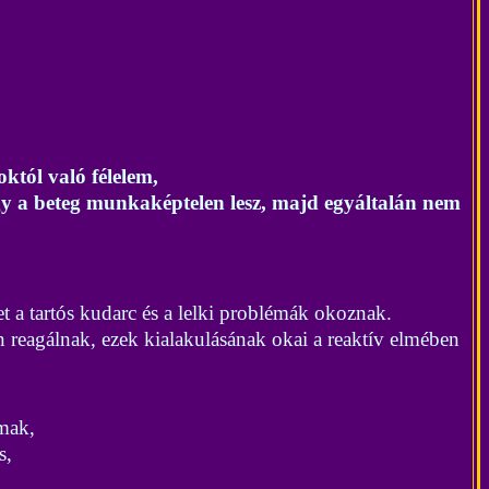
októl való félelem,
 hogy a beteg munkaképtelen lesz, majd egyáltalán nem
t a tartós kudarc és a lelki problémák okoznak.
reagálnak, ezek kialakulásának okai a reaktív elmében
lmak,
s,