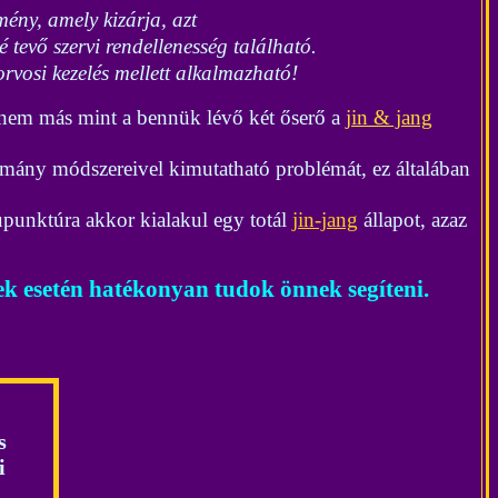
ény, amely kizárja, azt
 tevő szervi rendellenesség található.
orvosi kezelés mellett alkalmazható!
g nem más mint a bennük lévő két őserő a
jin & jang
omány módszereivel kimutatható problémát, ez általában
upunktúra akkor kialakul egy totál
jin-jang
állapot, azaz
gek esetén hatékonyan tudok önnek segíteni
.
s
i