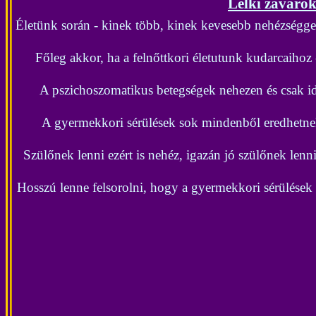
Lelki zavarok
Életünk során - kinek több, kinek kevesebb nehézségg
Főleg akkor, ha a felnőttkori életutunk kudarcaiho
A pszichoszomatikus betegségek nehezen és csak id
A gyermekkori sérülések sok mindenből eredhetne
Szülőnek lenni ezért is nehéz, igazán jó szülőnek len
Hosszú lenne felsorolni, hogy a gyermekkori sérülések m