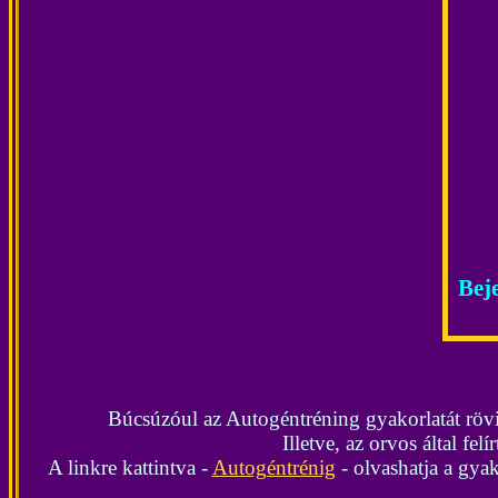
Beje
Búcsúzóul az Autogéntréning gyakorlatát rövid
Illetve, az orvos által fe
A linkre kattintva -
Autogéntrénig
- olvashatja a gyak