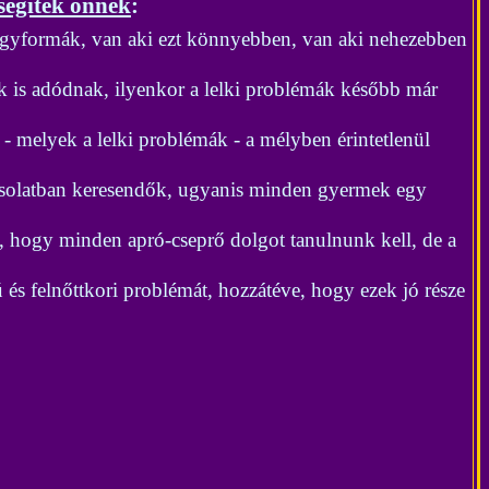
segítek önnek
:
egyformák, van aki ezt könnyebben, van aki nehezebben
k is adódnak, ilyenkor a lelki problémák később már
- melyek a lelki problémák - a mélyben érintetlenül
csolatban keresendők, ugyanis minden gyermek egy
z, hogy minden apró-cseprő dolgot tanulnunk kell, de a
 és felnőttkori problémát, hozzátéve, hogy ezek jó része