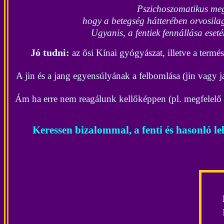
Pszichoszomatikus megb
hogy a betegség hátterében orvosilag 
Ugyanis, a fentiek fennállása eseté
Jó tudni:
az ősi Kínai gyógyászat, illetve a ter
A jin és a jang egyensúlyának a felbomlása (jin vagy
Ám ha erre nem reagálunk kellőképpen (pl. megfelelő 
Keressen bizalommal, a fenti és hasonló le