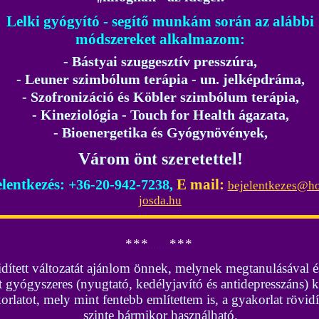
"
Lelki gyógyító - segítő
munkám során az alábbi
módszereket alkalmazom:
-
Bástyai szuggesztív presszúra
,
-
Leuner szimbólum terápia - un. jelképdráma,
- Szofronizáció és Köbler szimbólum terápia,
- Kineziológia - Touch for Health ágazata,
-
Bioenergetika és Gyógynövények,
Várom önt szeretettel!
lentkezés:
E mail:
+36-20-942-7238,
bejelentkezes@ho
josda.hu
*
*
*
*
*
*
ített változatát ajánlom önnek, melynek megtanulásával és
lírt gyógyszeres (nyugtató, kedélyjavító és antidepresszáns) k
orlatot, mely mint fentebb említettem is, a gyakorlat rövidít
szinte bármikor használható.