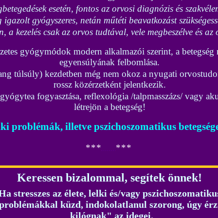
etegedések esetén, fontos az orvosi diagnózis és szakvélem
igazolt gyógyszeres, netán műtéti beavatkozást szükségessé
n, a kezelés csak az orvos tudtával, vele megbeszélve és az 
mészetes gyógymódok modern alkalmazói szerint, a betegsé
egyensúlyának felbomlása.
 jang túlsúly) kezdetben még nem okoz a nyugati orvostud
rossz közérzetként jelentkezik.
gyógytea fogyasztása, reflexológia /talpmasszázs/ vagy ak
létrejön a betegség!
lki problémák, illetve pszichoszomatikus betegsé
*
*
*
*
*
*
Keressen bizalommal, segítek önnek!
Ha stresszes az élete, lelki és/vagy pszichoszomatiku
problémákkal küzd, indokolatlanul szorong, úgy érz
kilógnak" az idegei.