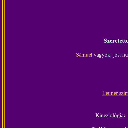
Szeretett
Sámuel
vagyok, jós, nu
Leuner szi
Kineziológia
: