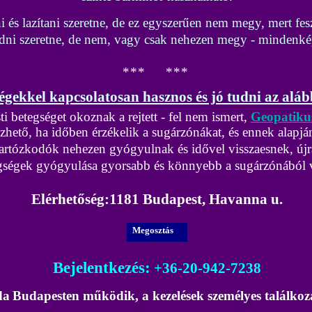
i és lazítani szeretne, de ez egyszerűen nem megy, mert fes
ldódni szeretne, de nem, vagy csak nehezen megy - minden
*
*
*
*
*
*
égekkel kapcsolatosan hasznos és jó tudni az alá
i betegséget okoznak a rejtett - fel nem ismert,
Geopatiku
ető, ha időben érzékelik a sugárzónákat, és ennek alapján r
artózkodók nehezen gyógyulnak és idővel visszaesnek, új
egségek gyógyulása gyorsabb és könnyebb a sugárzónából v
Elérhetőség
:
1181 Budapest, Havanna u.
Megosztás
Bejelentkezés:
+36-20-942-7238
da
Budapesten működik, a kezelések személyes találkozá