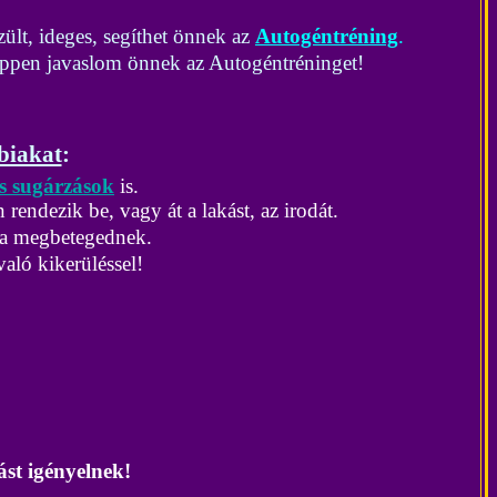
zült, ideges, segíthet önnek az
Autogéntréning
.
képpen javaslom önnek az Autogéntréninget!
bbiakat
:
s sugárzások
is.
endezik be, vagy át a lakást, az irodát.
ra megbetegednek.
aló kikerüléssel!
st igényelnek!