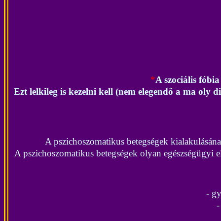
*
A szociális fóbi
Ezt lelkileg is kezelni kell (nem elegendő a ma oly
A
pszichoszomatikus betegségek kialakulásán
A pszichoszomatikus betegségek olyan egészségügyi el
- g
-