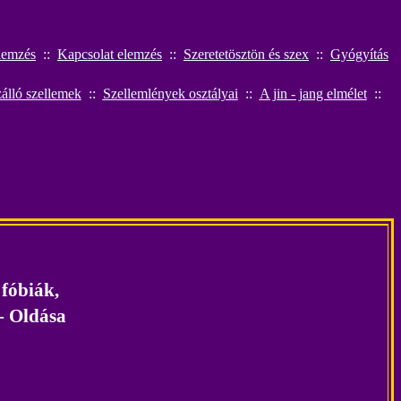
lemzés
::
K
apcsolat elemzés
::
Szeretetösztön és szex
::
Gyógyítás
álló szellemek
::
Szellemlények osztályai
::
A jin - jang elmélet
::
 fóbiák,
 - Oldása