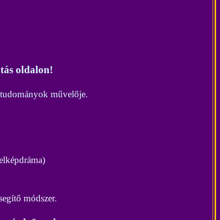
tás oldalon!
ult tudományok művelője.
jelképdráma)
 segítő módszer.