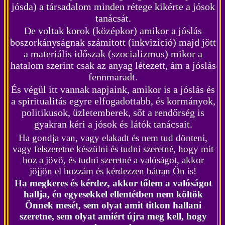
jósda) a társadalom minden rétege kikérte a jósok
tanácsát.
De voltak korok (középkor) amikor a jóslás
boszorkányságnak számított (inkvizíció) majd jött
a materiális időszak (szocializmus) mikor a
hatalom szerint csak az anyag létezett, ám a jóslás
fennmaradt.
És végül itt vannak napjaink, amikor is a jóslás és
a spiritualitás egyre elfogadottabb, és kormányok,
politikusok, üzletemberek, sőt a rendőrség is
gyakran kéri a jósok és látók tanácsait.
Ha gondja van, vagy elakadt és nem tud dönteni,
vagy felszeretne készülni és tudni szeretné, hogy mit
hoz a jövő, és tudni szeretné a valóságot, akkor
jöjjön el hozzám és kérdezzen bátran Ön is!
Ha megkeres és kérdez, akkor tőlem a valóságot
hallja, én egyesekkel ellentétben nem költök
Önnek mesét, sem olyat amit titkon hallani
szeretne, sem olyat amiért újra meg kell, hogy