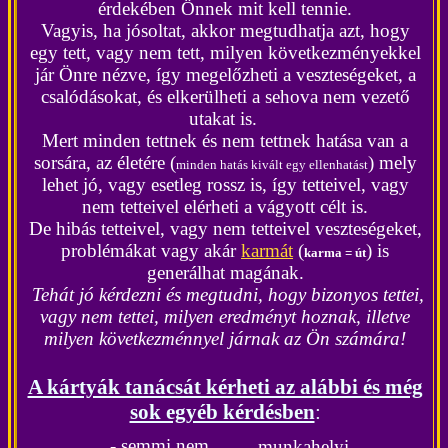
érdekében Önnek mit kell tennie.
Vagyis, ha
jósoltat, akkor
megtudhatja azt, hogy
egy tett, vagy nem tett, milyen következményekkel
jár Önre nézve, így megelőzheti a veszteségeket, a
csalódásokat, és elkerülheti a sehova nem vezető
utakat is.
Mert minden tettnek és nem tettnek hatása van a
sorsára, az életére (
) mely
minden hatás kivált egy ellenhatást
lehet jó, vagy esetleg rossz is, így tetteivel, vagy
nem tetteivel elérheti a vágyott célt is.
De hibás tetteivel, vagy nem tetteivel veszteségeket,
problémákat vagy akár
karmát
(
) is
karma = út
generálhat magának.
Tehát jó kérdezni és megtudni, hogy bizonyos tettei,
vagy nem tettei, milyen eredményt hoznak, illetve
milyen következménnyel járnak az Ön számára!
A kártyák tanácsát kérheti az alábbi és még
sok egyéb kérdésben
:
- semmi nem
- munkahelyi