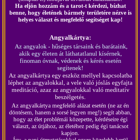
Ha eljön hozzám és a tarot-t kérdezi, bízhat
benne, hogy életének bármely területére nézve is
helyes választ és megfelelő segítséget kap!
Angyalkártya:
Az angyalok - hűséges társaink és barátaink,
akik egy életen át láthatatlanul kísérnek,
finoman óvnak, védenek és kérés esetén
segítenek!
Az angyalkártya egy eszköz mellyel kapcsolatba
léphet az angyalokkal, a vele való jóslás egyfajta
meditáció, azaz az angyalokkal való meditatív
beszélgetés.
Az angyalkártya megfelelő alázat esetén (ne az én
döntésem, hanem a sorsé legyen meg!) segít abban,
hogy az élet problémái közepette, kérdéseire égi
választ, az útjához, az életéhez pedig égi tanácsot
kapjon.
Így, a napi útmutatásokkal egyre közelebb kerül