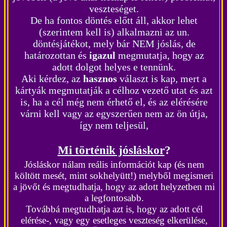
veszteséget.
De ha fontos döntés előtt áll, akkor lehet
(szerintem kell is) alkalmazni az un.
döntésjátékot, mely bár NEM jóslás, de
határozottan és
igazul
megmutatja, hogy az
adott dolgot helyes e tennünk.
Aki kérdez, az
hasznos
választ is kap, mert a
kártyák megmutatják a célhoz vezető utat és azt
is, ha a cél még nem érhető el, és az elérésére
várni kell vagy az egyszerűen nem az ön útja,
így nem teljesül,
Mi történik jósláskor
?
Jósláskor nálam reális információt kap (és nem
költött mesét, mint sokhelyütt!) melyből megismeri
a jövőt és megtudhatja, hogy az adott helyzetben mi
a legfontosabb.
Továbbá megtudhatja azt is, hogy az adott cél
elérése-, vagy egy esetleges veszteség elkerülése,