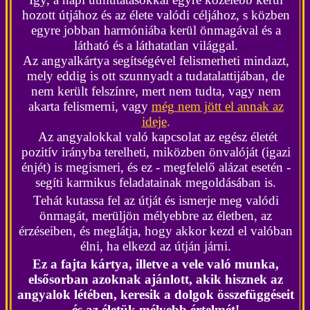
hozott útjához és az élete valódi céljához, s közben
egyre jobban harmóniába kerül önmagával és a
látható és a láthatatlan világgal.
Az angyalkártya segítségével felismerheti mindazt,
mely eddig is ott szunnyadt a tudatalattijában, de
nem került felszínre, mert nem tudta, vagy nem
akarta felismerni, vagy
még nem jött el annak az
ideje
.
Az angyalokkal való kapcsolat az egész életét
pozitív irányba terelheti, miközben önvalóját (igazi
énjét) is megismeri, és ez - megfelelő alázat esetén -
segíti karmikus feladatainak megoldásában is.
Tehát kutassa fel az útját és ismerje meg valódi
önmagát, merüljön mélyebbre az életben, az
érzéseiben, és meglátja, hogy akkor kezd el valóban
élni, ha elkezd az útján járni.
Ez a fajta kártya, illetve a vele való munka,
elsősorban azoknak ajánlott, akik hisznek az
angyalok létében, keresik a dolgok összefüggéseit
és az életük mélyebb értelmét!