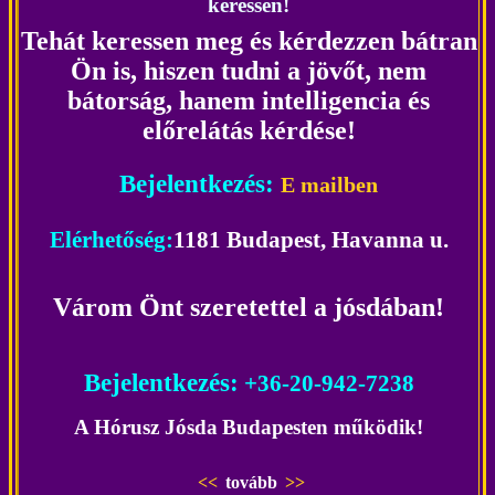
keressen!
Tehát keressen meg és kérdezzen bátran
Ön is, hiszen tudni a jövőt, nem
bátorság, hanem intelligencia és
előrelátás kérdése!
Bejelentkezés:
E mailben
Elérhetőség
:
1181 Budapest, Havanna u.
Várom Önt
szeretettel a jósdában
!
Bejelentkezés:
+36-20-942-7238
A Hórusz Jósda
Budapesten működik!
<<
tovább
>>