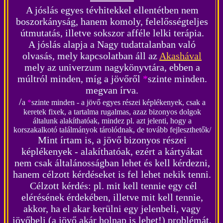
A jóslás egyes tévhitekkel ellentétben nem
boszorkányság, hanem komoly, felelősségteljes
útmutatás, illetve sokszor afféle lelki terápia.
A jóslás alapja a Nagy tudattalanban
való
olvasás, mely kapcsolatban áll az
Akashával
mely az univerzum nagykönyvtára, ebben a
múltról minden, míg a jövőről
*
szinte minden.
megvan írva.
/
a
*
szinte minden - a jövő egyes részei képlékenyek, csak a
keretek fixek, a tartalma rugalmas, azaz bizonyos dolgok
általunk alakíthatóak, mindez pl. azt jelenti, hogy a
korszakalkotó találmányok tárolódnak, de tovább fejleszthetők/
Mint írtam is, a jövő bizonyos részei
képlékenyek - alakíthatóak, ezért a kártyákat
nem csak általánosságban lehet és kell kérdezni,
hanem célzott kérdéseket is fel lehet nekik tenni.
Célzott kérdés: pl. mit kell tennie egy cél
elérésének érdekében, illetve mit kell tennie,
akkor, ha el akar kerülni egy jelenbeli, vagy
jövőbeli (a jövő akár holnap is lehet!) problémát,