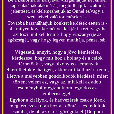
kapcsolatának alakulását, megtudhatjuk az álmok
jelentését, és kielemezhetjük az Önnel és/vagy a
szeretteivel való történéseket is.
Továbbá használhatjuk konkrét kérdések esetén is -
pl.: milyen következményekkel jár ha ezt, vagy ha
azt teszi: mit kell tennie, hogy visszanyerje az
egészségét, vagy hogy legyen munkája, pénze, stb.
Végezetül annyit, hogy a jövő kémlelése,
kérdezése, hogy mit hoz a holnap és a célok
elérhetőek e, vagy bizonyos események
elkerülhetők e, ha igen, akkor mit kell azért tenni,
illetve a mélyebben gondolkodók kérdései: miért
történt velem ez, vagy az, mit kell az adott
eseményből megtanulnom, egyidős az
emberiséggel.
Egykor a királyok, és hadvezérek csak a jósok
megkérdezése után hoztak döntést, és indultak
csatába, de pl. az ókori görögöknél (Delphoi