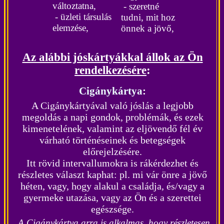
változtatna,
- szeretné
- üzleti társulás
tudni, mit hoz
elemzése,
önnek a jövő,
Az alábbi jóskártyákkal állok az Ön
rendelkezésére
:
Cigánykártya
:
A Cigánykártyával való jóslás a legjobb
megoldás a napi gondok, problémák, és ezek
kimenetelének, valamint az eljövendő fél év
várható történéseinek és betegségek
előrejelzésére.
Itt
rövid intervallumokra is rákérdezhet és
részletes választ kaphat:
pl. mi vár önre a jövő
héten, vagy, hogy alakul a családja, és/vagy a
gyermeke utazása, vagy az Ön és a szerettei
egészsége.
A Cigánykártya arra is alkalmas, hogy részletesen