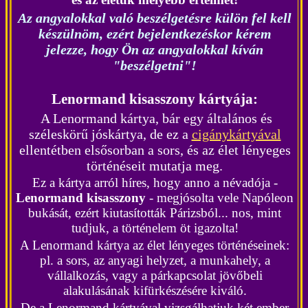
Az angyalokkal való beszélgetésre külön fel kell
készülnöm, ezért bejelentkezéskor kérem
jelezze, hogy Ön az angyalokkal kíván
"beszélgetni"
!
Lenormand kisasszony kártyája:
A Lenormand kártya, bár egy általános és
széleskörű jóskártya, de ez a
cigánykártyával
ellentétben elsősorban a sors, és az élet lényeges
történéseit mutatja meg.
Ez a kártya arról híres, hogy anno a névadója -
Lenormand kisasszony
- megjósolta vele Napóleon
bukását, ezért kiutasították Párizsból... nos, mint
tudjuk, a történelem öt igazolta!
A Lenormand kártya az élet lényeges történéseinek:
pl. a sors, az anyagi helyzet, a munkahely, a
vállalkozás, vagy a párkapcsolat jövőbeli
alakulásának kifürkészésére kiváló.
De a Lenormand kártyával vizsgálhatjuk két ember