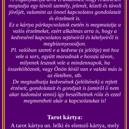
megtudja egy távoli személy, jelenét, közeli és távoli
jövőjét, valamint az önnel kapcsolatos gondolatait
és érzelmeit is.
Ez a kártya párkapcsolatok esetén is megmutatja a
valós érzelmeket, ezért alkalmas arra is, hogy a
kedvesével kapcsolatos sejtéseiről és kételyeiről is
megbizonyosodjon.
Pl. valóban szereti e a kedvese (a jelöltje) mit hoz
vele a sors, együtt maradnak e hosszú távon,
milyenek lesznek vele a mindennapok, ha
összeköltöznek, vagy Önön kívül van e valaki más is
az életében, stb.
De megtudhatja kedvesének (jelöltének) a rejtett
érzéseit, gondolatait és gondjait is (amiről ő nem
akar tudomást venni) így beszélhetnek róla és ezzel
megmentheti akár a kapcsolatukat is!
Tarot kártya:
A tarot kártya un. lelki és elemző kártya, mely