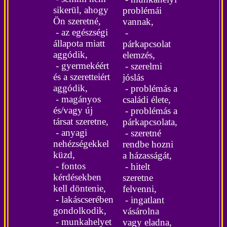
sikerül, ahogy
problémái
Ön szeretné,
vannak,
- az egészségi
-
állapota miatt
párkapcsolat
aggódik,
elemzés,
- gyermekéért
- szerelmi
és a szeretteiért
jóslás
aggódik,
- problémás a
- magányos
családi élete,
és/vagy új
- problémás a
társat szeretne,
párkapcsolata,
- anyagi
- szeretné
nehézségekkel
rendbe hozni
küzd,
a házasságát,
- fontos
- hitelt
kérdésekben
szeretne
kell döntenie,
felvenni,
- lakáscserében
- ingatlant
gondolkodik,
vásárolna
- munkahelyet
vagy eladna,