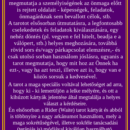
megmutatja a személyiségének az önmaga előtt
is rejtett oldalait - képességek, feladatok,
önmagánknak sem bevallott célok, stb.
A tarotot elsősorban útmutatásra, a legfontosabb
cselekedetek és feladatok kiválasztására, egy
nehéz döntés (pl. vegyen e fel hitelt, beadja e a
válópert, stb.) helyes meghozására, továbbá
rövid sors és/vagy párkapcsolat elemzésre
,- és
csak utolsó sorban
használom
jóslásra, ugyanis a
tarot megmutatja, hogy mit hoz az Önnek ha
ezt-, vagy ha azt teszi, illetve azt is, hogy van e
közös sorsuk a kedvesével.
A tarot a maga speciális voltával lehetőséget ad arra,
hogy ki - ki lemerüljön a lelke mélyére, és ott a
kihúzott kártyák jelentése által megtalálja a helyes
választ a kérdéseire.
Én elsősorban a Rider (Waite) tarot kártyát és abból
is többnyire a nagy arkánumot használom, mely a
maga sokrétűségével, illetve sokféle tanácsadási
(terápiás is) módjával kiválóan használható.