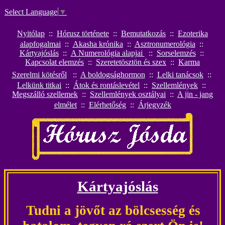
Select Language
▼
Nyitólap
::
Hórusz története
::
Bemutatkozás
::
Ezoterika
alapfogalmai
::
Akasha krónika
::
Asztronumerológia
::
Kártyajóslás
::
A Numerológia alapjai
::
Sorselemzés
::
K
apcsolat elemzés
::
Szeretetösztön és szex
::
Karma
Szerelmi kötésről
::
A boldogsághormon
::
Lelki tanácsok
::
Lelkünk titkai
::
Átok és rontáslevétel
::
S
zellemlények
::
Megszálló szellemek
::
Szellemlények osztályai
::
A jin - jang
elmélet
::
Elérhetőség
::
Árjegyzék
Kártyajóslás
Tudni
a jövőt az bölcsesség és