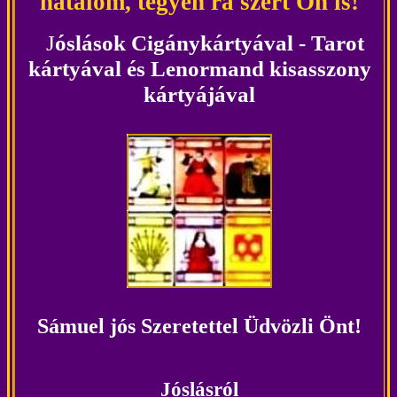
hatalom
, tegyen rá szert Ön is!
J
óslások Cigánykártyával - Tarot
kártyával és Lenormand kisasszony
kártyájával
Sámuel jós Szeretettel Üdvözli Önt!
Jóslásról