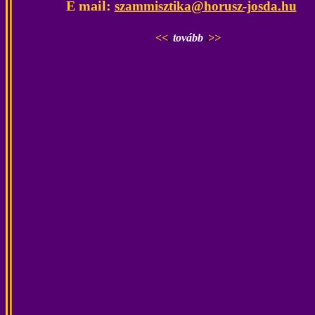
E mail:
szammisztika@horusz-josda.hu
<<
tovább
>>