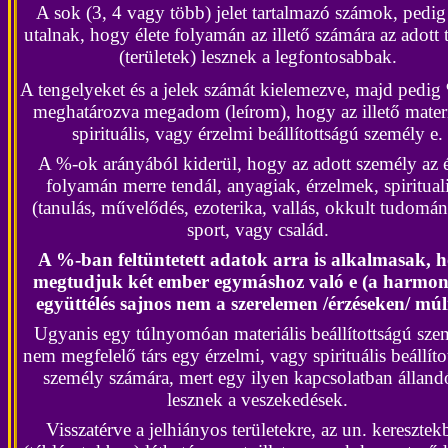
A sok (3, 4 vagy több) jelet tartalmazó számok, pedig
utalnak, hogy élete folyamán az illető számára az adott t
(területek) lesznek a legfontosabbak.
A tengelyeket és a jelek számát kielemezve, majd pedig
meghatározva megadom (leírom), hogy az illető materi
spirituális, vagy érzelmi beállítottságú személy e.
A %-ok arányából kiderül, hogy az adott személy az é
folyamán merre tendál, anyagiak, érzelmek, spirituali
(tanulás, művelődés, ezoterika, vallás, okkult tudomá
sport, vagy család.
A %-ban feltüntetett adatok arra is alkalmasak, 
megtudjuk két ember egymáshoz való e (a harmon
együttélés sajnos nem a szerelemen /érzéseken/ múli
Ugyanis egy túlnyomóan materiális beállítottságú sze
nem megfelelő társ egy érzelmi, vagy spirituális beállíto
személy számára, mert egy ilyen kapcsolatban állan
lesznek a veszekedések.
Visszatérve a jelhiányos területekre, az un. keresztek