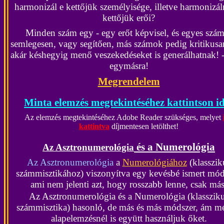
harmonizál e kettőjük személyisége, illetve harmonizál
kettőjük erői?
Minden szám egy - egy erőt képvisel, és egyes szá
semlegesen, vagy segítően, más számok pedig kritikusa
akár késhegyig menő veszekedéseket is generálhatnak! -
egymásra!
Megrendelem
Minta elemzés megtekintéséhez kattintson id
Az elemzés megtekintéséhez Adobe Reader szükséges, melyet
kattintva
díjmentesen letölthet!
és a Numerológia
Az Asztronumerológia
Az Asztronumerológia
a
Numerológiához
(klasszik
számmisztikához) viszonyítva egy kevésbé ismert mód
ami nem jelenti azt, hogy rosszabb lenne, csak más
Az Asztronumerológia
és a Numerológia (klasszik
számmisztika) hasonló, de más és más módszer, ám m
alapelemzésnél is együtt használjuk őket.