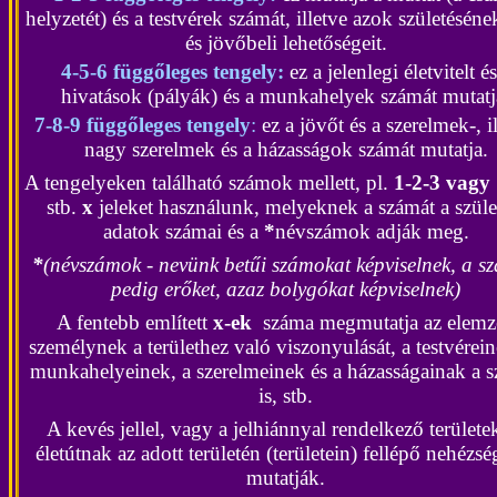
helyzetét) és a testvérek számát, illetve azok születésén
és jövőbeli lehetőségeit.
4-5-6 függőleges tengely:
ez a jelenlegi életvitelt és
hivatások (pályák) és a munkahelyek számát mutatj
7-8-9 függőleges tengely
:
ez a jövőt és a szerelmek-, i
nagy szerelmek és a házasságok számát mutatja.
A tengelyeken található számok mellett, pl.
1-2-3 vagy
stb.
x
jeleket használunk, melyeknek a számát a szüle
adatok számai és a
*
névszámok adják meg.
*
(névszámok - nevünk betűi számokat képviselnek, a s
pedig erőket, azaz bolygókat képviselnek)
A fentebb említett
x-ek
száma megmutatja az elemze
személynek a területhez való viszonyulását, a testvérein
munkahelyeinek, a szerelmeinek és a házasságainak a 
is, stb.
A kevés jellel, vagy a jelhiánnyal rendelkező területe
életútnak az adott területén (területein) fellépő nehézsé
mutatják.