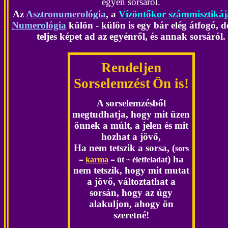
egyén sorsáról.
Az
Asztronumerológia
, a
V
ízöntőkor számmisztikáj
Numerológia
külön - külön is egy bár elég átfogó, 
teljes képet ad az egyénről, és annak sorsáról.
Rendeljen
Sorselemzést
Ön is!
A sorselemzésből
megtudhatja, hogy mit üzen
önnek a múlt, a jelen és mit
hozhat a jövő,
Ha nem tetszik a sorsa, (
sors
) ha
=
karma
= út ~ életfeladat
nem tetszik, hogy mit mutat
a jövő, változtathat a
sorsán, hogy az úgy
alakuljon, ahogy ön
szeretné!