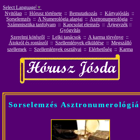
Select Language
▼
Nyitólap
::
Hórusz története
::
Bemutatkozás
::
Kártyajóslás
::
Sorselemzés
::
A Numerológia alapjai
::
Asztronumerológia
::
Számmisztika tanfolyam
::
K
apcsolat elemzés
::
Árjegyzék
::
Gyógyítás
Szerelmi kötésről
::
Lelki tanácsok
::
A karma törvénye
::
Átokról és rontásról
::
Szellemlények elküldése
::
Megszálló
szellemek
::
Szellemlények osztályai
::
Elérhetőség
::
Karma
Sorselemzés Asztronumerológiá