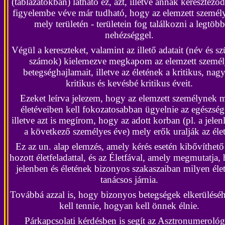
(táblázatokban) látható ez, azt, illetve annak kereszteződ
figyelembe véve már tudható, hogy az elemzett személy
mely területén - területein fog találkozni a legtöbb
nehézséggel.
Végül a kereszteket, valamint az illető adatait (név és sz
számok) kielemezve megkapom az elemzett szemé
betegséghajlamait, illetve az életének a kritikus, nag
kritikus és kevésbé kritikus éveit.
Ezeket leírva jelezem, hogy az elemzett személynek 
életéveiben kell fokozatosabban ügyelnie az egészség
illetve azt is megírom, hogy az adott korban (pl. a jelen
a következő személyes éve) mely erők uralják az élet
Ez az un. alap elemzés, amely kérés esetén kibővíthető 
hozott életfeladattal, és az Életfával, amely megmutatja,
jelenben és életének bizonyos szakaszaiban milyen éle
tanácsos járnia.
Továbbá azzal is, hogy bizonyos betegségek elkerüléséh
kell tennie, hogyan kell önnek élnie.
Párkapcsolati kérdésben is segít az Asztronumerológ