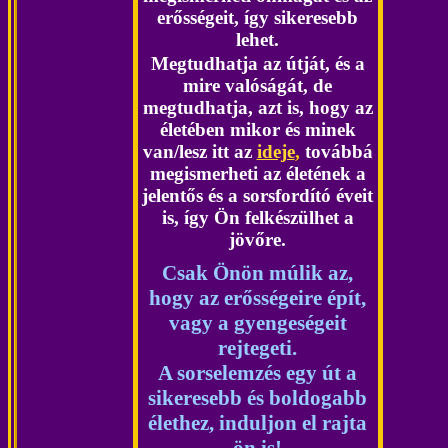
erősségeit, így sikeresebb
lehet.
Megtudhatja az útját, és a
mire valóságát, de
megtudhatja, azt is, hogy az
életében mikor és minek
van/lesz itt az
ideje
,
továbbá
megismerheti az életének a
jelentős és a sorsfordító éveit
is, így Ön felkészülhet a
jövőre.
Csak Önön múlik az,
hogy az erősségeire épít,
vagy a gyengeségeit
rejteget
i.
A
sorselemzés egy út a
sikeresebb és boldogabb
élethez, induljon el rajta
ön is!