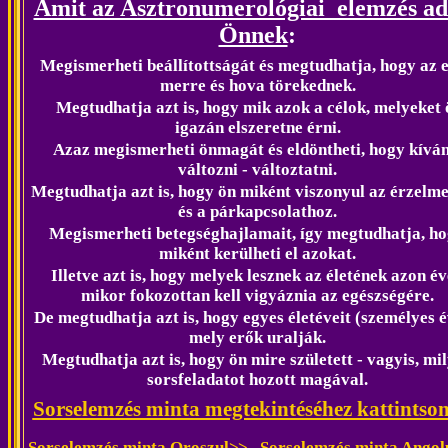
Amit az Asztronumerológiai elemzés ad
Önnek
:
Megismerheti beállítottságát és megtudhatja, hogy az e
merre és hova törekednek.
Megtudhatja azt is, hogy mik azok a célok, melyeket 
igazán elszeretne érni.
Azaz megismerheti önmagát és eldöntheti, hogy kíván
változni - változtatni.
Megtudhatja azt is, hogy ön miként viszonyul az érzelm
és a párkapcsolathoz.
Megi
smerheti betegséghajlamait, így megtudhatja, h
miként kerülheti el azokat.
Illetve azt is, hogy melyek lesznek az életének azon év
mikor fokozottan kell vigyáznia az egészségére.
De megtudhatja azt is, hogy egyes életéveit (személyes é
mely erők uralják.
Megtudhatja azt is, hogy ön mire született - vagyis, mi
sorsfeladatot hozott magával.
Sorselemzés minta megtekintéséhez kattintson
Sorselemzés minta Oroszul
>>
Sorselemzés minta Angol