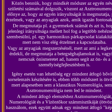
Közös bennük, hogy
mindkét módszer az egyén név
születési számaival dolgozik, viszont a
z Asztronumero
előnye az, hogy az egyén irányultságát is megmutatja, 
érzelmek, vagy az anyagiak azok, amik igazán fontosak
De megmutatja pl. a gyermekek számát és azt is, h
jelenlegi irányultsága mellett hol fog a legtöbb nehézs
szembesülni, pl. egy harmonikus párkapcsolat kialakítá
mert nem visz elég érzelmet a kapcsolataiba.
Vagy az anyagiak megszerzésénél, mert az ami a legke
érdekli, de megmutatja a betegséghajlamokat is, vagyi
nemcsak önismeretet ad, hanem segít az ön- és a
személyiségfejlesztésben is.
Igény esetén van lehetőség egy mindent átfogó bővít
sorselemzés készítésére is, ebben több módszert is ötv
mert alapesetben sem a
klasszikus Numerológia, sem
Asztronumerológia nem fed le mindent.
A
mindent átfogó elemzéshez Asztonumerológiát,
Numerológiát és a Vízöntőkor számmisztikáját (ötvö
használom, ezek együtt adnak egy mindent átfogó "kép