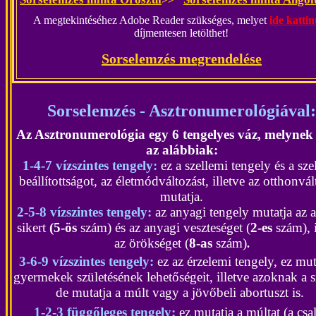
A megtekintéséhez Adobe Reader szükséges, melyet
ide kattin
díjmentesen letölthet!
Sorselemzés megrendelése
Sorselemzés - Asztronumerológiával
:
Az
Asztronumerológia egy 6 tengelyes váz, melynek 
az alábbiak:
1-4-7 vízszintes tengely:
ez a szellemi tengely és a sze
beállítottságot, az életmódváltozást, illetve az otthonvál
mutatja.
2-5-8 vízszintes tengely:
az anyagi tengely
mutatja
az 
sikert
(5-ös
szám) és az anyagi veszteséget (
2-es
szám), 
az örökséget (
8-as
szám)
.
3-6-9 vízszintes tengely:
ez az érzelemi tengely, ez mut
gyermekek születésének lehetőségeit,
illetve azoknak a 
de mutatja a múlt vagy a jövőbeli abortuszt is.
1-2-3 függőleges tengely:
ez mutatja a múltat (a csa